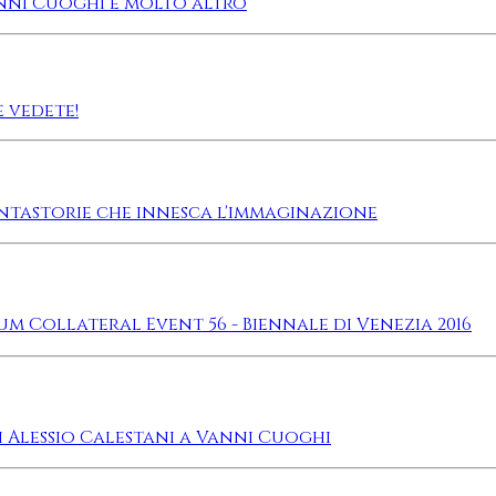
 Vanni Cuoghi e molto altro
e vedete!
ontastorie che innesca l'immaginazione
um Collateral Event 56 - Biennale di Venezia 2016
di Alessio Calestani a Vanni Cuoghi