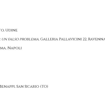
o, Udine
a: un falso problema
, Galleria Pallavicini 22, Ravenna
mma, Napoli
enappi, San Sicario (TO)