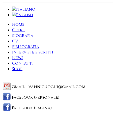
Home
Opere
Biografia
CV
Bibliografia
Interviste e scritti
News
Contatti
Shop
GMail -
vannicuoghi@gmail.com
Facebook (personale)
Facebook (pagina)